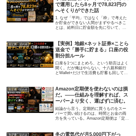
で運用したら8ヶ月で78,823円の
へそくりができた話
1. なぜ「平均」ではなく「枠」で考えた
か貯金ができない人間がまずやるべきこ
とは、給料日に貯金額を先に引いて、残
りを生活費にすることだ。これは今さら
目新しい話じゃない。ただ、この発想が
使われるのはだいたい固定費までだ。家
【実例】地銀×ネット証券×ことら
固定費・節約術
賃、保険、サブスク。...
送金で「勝手に貯まる」口座の役
割分担ルール
口座を1つにまとめろ、という助言はよく
聞く。だが俺はやらない。十八親和銀行
とWallet+だけで生活費も貯蓄も回してい
た時期があった。便利は便利だった。だ
が限界がある。目的別に貯めた金が、結
局「ただの残高」で終わる。増えている
Amazon定期便を使わないのは損
固定費・節約術
のか減っている...
だ。——仕組みを理解すれば、ス
ーパーより安く、運ばずに済む。
結論から言う。定期的に買うものをスー
パーで買い続けるのは、時間とお金の両
方を失っている。Amazon定期便は「定期
購入の仕組み」じゃない。価格差を自動
で回収し続ける仕組みだ。定期便の基本
ルール——2回目が最安値知らない人が多
冬の電気代が月5,000円下がっ
固定費・節約術