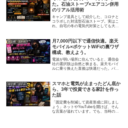
いが、Amazo...
た。石油ストーブ×エアコン併用
のリアル活用術
キャンプ道具として紹介した、コロナと
コラボした対流型石油ストーブ。実はこ
れ、自宅の冬の電気代対策としても大活
躍している。12月途中(12日まで)、スト
ーブなしの状態での電気代は15,000円だ
った。一方、ストーブをフル活用した1月
月7,000円以下で通信快適。楽天
固定費・節約術
の請求は1...
モバイル×ポケットWiFiの裏ワザ
構成、教えよう。
電波が弱い場所に住んでいると、通信会
社の選択肢は自然と狭まる。楽天モバイ
ルに乗り換えた直後は快適だった。パー
トナー回線のおかげで、電波の弱い自宅
でも問題なく使えていたからだ。しかし
そのパートナー回線が終了した瞬間、状
スマホと電気が止まったどん底か
固定費・節約術
況は一変した。自宅で圏外...
ら、3年で投資できる家計を作っ
た話
「固定費を削減して資産形成に回しまし
ょう」ネットやYouTubeを開けば、そん
な言葉が溢れています。でも、当時の私
からすれば、それは「生活に余裕がある
人間の綺麗なセリフ」にしか聞こえませ
んでした。なぜなら、私はかつて、綺麗