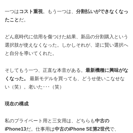
一つは
コスト重視
。もう一つは、
分割払いができなくなっ
たこと
だ。
どん底時代に信用を傷つけた結果、新品の分割購入という
選択肢が使えなくなった。しかしそれが、逆に賢い選択へ
と自分を導いてくれた。
そしてもう一つ、正直な本音がある。
最新機種に興味がな
くなった。
最新モデルを買っても、どうせ使いこなせな
い（笑）。老いた･･･（笑）
現在の構成
私のプライベート用と三女用は、どちらも
中古の
iPhone13
だ。仕事用は
中古のiPhone SE第2世代
で、