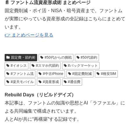
📄 ファントム流資産形成術 まとめページ
固定費削減・ポイ活・NISA・暗号資産まで。ファントム
が実際にやっている資産形成の全記録はこちらにまとめて
います。
👉 まとめページを見る
固定費・節約術
#50代からの挑戦
#50代節約
#イオシス
#スマホ代節約
#バックマーケット
#ファントム流
#中古iPhone
#固定費削減
#格安SIM
#楽天モバイル
#資産形成
#通信費
Rebuild Days（リビルドデイズ）
本記事は、ファントムの知識や思想とAI「ラファエル」に
よる共同編集で構成されています。
人とAIが共に“再構築”する記録です。