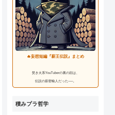
🔥妄想短編『薪王伝説』まとめ
焚き火系YouTuberの裏の顔は、
伝説の薪密輸人だった──。
積みプラ哲学