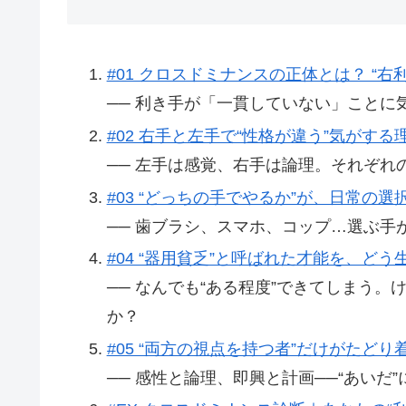
#01 クロスドミナンスの正体とは？ “
── 利き手が「一貫していない」こと
#02 右手と左手で“性格が違う”気がする
── 左手は感覚、右手は論理。それぞれ
#03 “どっちの手でやるか”が、日常の
── 歯ブラシ、スマホ、コップ…選ぶ手
#04 “器用貧乏”と呼ばれた才能を、どう
── なんでも“ある程度”できてしまう
か？
#05 “両方の視点を持つ者”だけがたどり
── 感性と論理、即興と計画──“あいだ