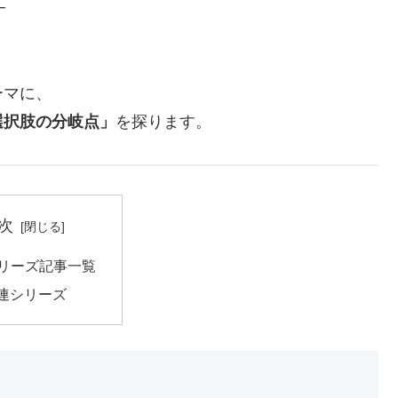
─
ーマに、
選択肢の分岐点」
を探ります。
次
 シリーズ記事一覧
関連シリーズ