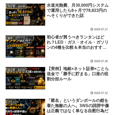
水道光熱費、月30,000円システム
固定費・節約術
で運用したら8ヶ月で78,823円の
へそくりができた話
2026.07.27
初心者が買うべきランタンはど
趣味・ライフスタイル
れ？LED・ガス・オイル・ガソリ
ンの4種を比較＆本当のおすすめ
解説
2026.07.26
【実例】地銀×ネット証券×ことら
固定費・節約術
送金で「勝手に貯まる」口座の役
割分担ルール
2026.07.22
「匿名」というダンボールの鎧を
コラム
着た無敵の人へ。SNSの誹謗中傷
は正義ではなく単なる自慰行為だ