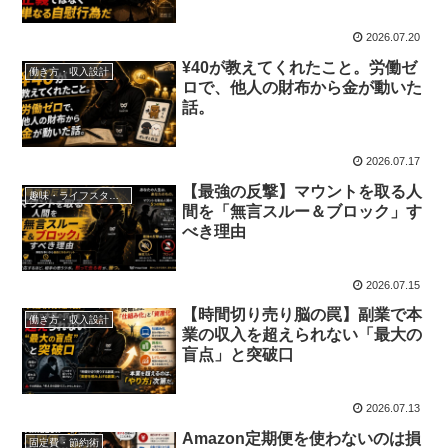
2026.07.20
¥40が教えてくれたこと。労働ゼ
働き方・収入設計
ロで、他人の財布から金が動いた
話。
2026.07.17
【最強の反撃】マウントを取る人
趣味・ライフスタイル
間を「無言スルー＆ブロック」す
べき理由
2026.07.15
【時間切り売り脳の罠】副業で本
働き方・収入設計
業の収入を超えられない「最大の
盲点」と突破口
2026.07.13
Amazon定期便を使わないのは損
固定費・節約術