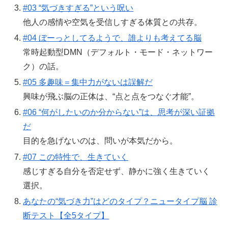
#03 “気づきすぎる”という呪い
他人の感情や空気を受信しすぎる体質との共存。
#04 ぼーっとしてるようで、誰よりも考えてる脳
常時起動型DMN（デフォルト・モード・ネットワー
ク）の話。
#05 多趣味＝集中力がないは誤解だ
興味が飛ぶ脳の正体は、“点と点をつなぐ才能”。
#06 “何がしたいのか分からない”は、思考が深い証拠
だ
目的を急げないのは、問いが本気だから。
#07 この特性で、生きていく
感じすぎる自分を否定せず、静かに強く生きていく
選択。
あなたの“気づき力”はどのタイプ？ニュータイプ脳 診
断テスト【全5タイプ】