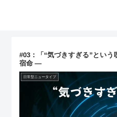
#03：「“気づきすぎる”とい
宿命 ―
日常型ニュータイプ