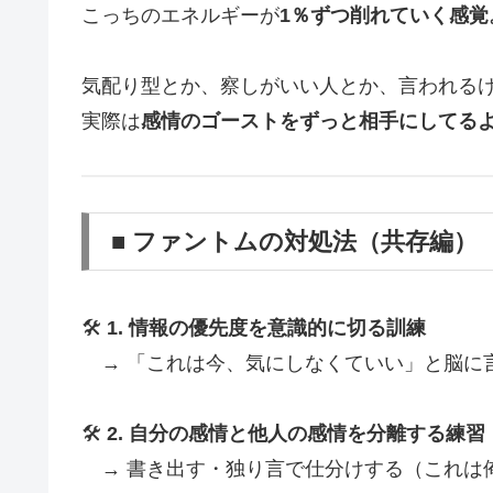
こっちのエネルギーが
1％ずつ削れていく感覚
気配り型とか、察しがいい人とか、言われる
実際は
感情のゴーストをずっと相手にしてる
■ ファントムの対処法（共存編）
🛠️
1. 情報の優先度を意識的に切る訓練
→ 「これは今、気にしなくていい」と脳に
🛠️
2. 自分の感情と他人の感情を分離する練習
→ 書き出す・独り言で仕分けする（これは