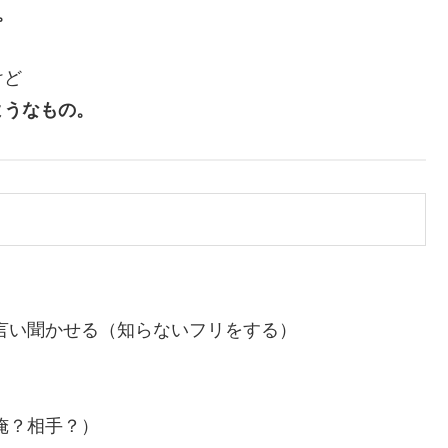
。
けど
ようなもの。
言い聞かせる（知らないフリをする）
俺？相手？）