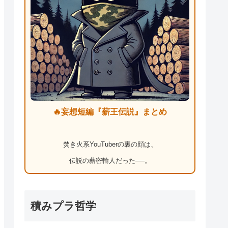
🔥妄想短編『薪王伝説』まとめ
焚き火系YouTuberの裏の顔は、
伝説の薪密輸人だった──。
積みプラ哲学