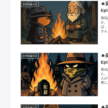

妄想短編小説
Ep
第5
か。
ば…
さん

妄想短編小説
Ep
第4
た。
人が
奥に

妄想短編小説