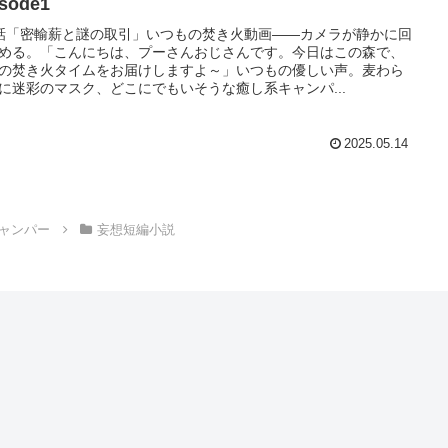
isode1
話「密輸薪と謎の取引」いつもの焚き火動画――カメラが静かに回
める。「こんにちは、プーさんおじさんです。今日はこの森で、
の焚き火タイムをお届けしますよ～」いつもの優しい声。麦わら
に迷彩のマスク、どこにでもいそうな癒し系キャンパ...
2025.05.14
ャンパー
妄想短編小説