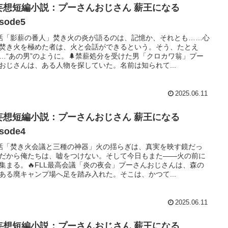
妄想短編小説：プーさんおじさん 薪王になる
isode5
話「影薪の番人」焚き火の炎が語るのは、記憶か、それとも……心
焚き火を極めた者は、火と会話ができるという。そう、たとえ
…“あの男”のように。🌲禁薪処分を受けた男「クロカワ翁」プー
おじさんは、ある人物を探していた。名前は知られて...
2025.06.11
妄想短編小説：プーさんおじさん 薪王になる
isode4
話「焚き火会議と三種の神器」火の揺らぎは、真実を映す鏡だっ
だから俺たちは、嘘をつけない。そして今日もまた――火の前に
集まる。🔥FLL最高会議「炎の夜会」プーさんおじさんは、森の
ある廃キャンプ場へ足を踏み入れた。そこは、かつて...
2025.06.11
妄想短編小説：プーさんおじさん 薪王になる