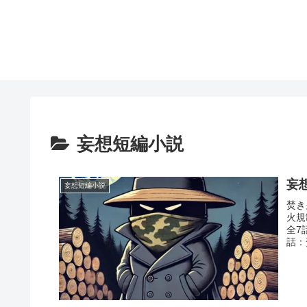
妄想短編小説
妄
妄想短編小説
焚き
火規
全7
話：