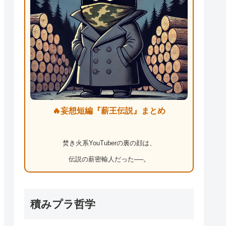
🔥妄想短編『薪王伝説』まとめ
焚き火系YouTuberの裏の顔は、
伝説の薪密輸人だった──。
積みプラ哲学