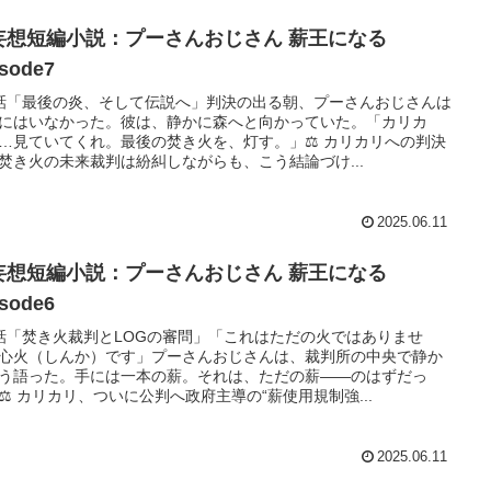
妄想短編小説：プーさんおじさん 薪王になる
isode7
話「最後の炎、そして伝説へ」判決の出る朝、プーさんおじさんは
にはいなかった。彼は、静かに森へと向かっていた。「カリカ
…見ていてくれ。最後の焚き火を、灯す。」⚖️ カリカリへの判決
焚き火の未来裁判は紛糾しながらも、こう結論づけ...
2025.06.11
妄想短編小説：プーさんおじさん 薪王になる
isode6
話「焚き火裁判とLOGの審問」「これはただの火ではありませ
心火（しんか）です」プーさんおじさんは、裁判所の中央で静か
う語った。手には一本の薪。それは、ただの薪――のはずだっ
⚖️ カリカリ、ついに公判へ政府主導の“薪使用規制強...
2025.06.11