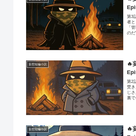
Ep
第3
者と
「管
のだ

妄想短編小説
Ep
第2
焚き
じさ
裏で

妄想短編小説