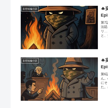

妄想短編小説
Ep
第7
法廷
リ…
と、

妄想短編小説
Ep
第6
ん。
にそ
た。