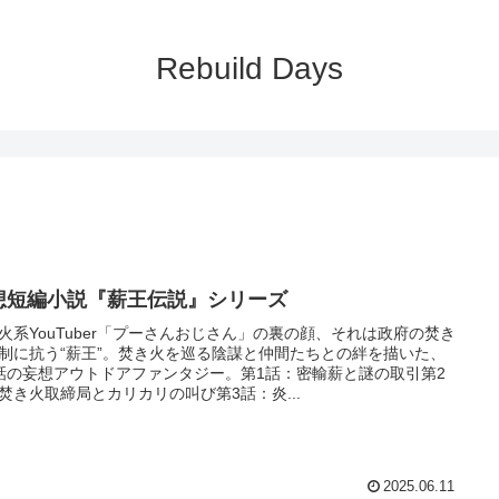
Rebuild Days
想短編小説『薪王伝説』シリーズ
火系YouTuber「プーさんおじさん」の裏の顔、それは政府の焚き
制に抗う“薪王”。焚き火を巡る陰謀と仲間たちとの絆を描いた、
話の妄想アウトドアファンタジー。第1話：密輸薪と謎の取引第2
焚き火取締局とカリカリの叫び第3話：炎...
2025.06.11