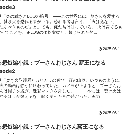
isode3
話「炎の裁きとLOGの暗号」――この世界には、焚き火を愛する
、焚き火を恐れる者がいる。恐れる者は言う。「火は危ない」
理すべきものだ」と。でも、俺たちは知っている。“火は育てるも
”ってことを。🔥LOGの価格変動と、禁じられた焚...
2025.06.11
妄想短編小説：プーさんおじさん 薪王になる
isode2
話「焚き火取締局とカリカリの叫び」夜の山奥。いつものように、
火の動画は静かに終わっていた。カメラが止まると、プーさんお
んは帽子を脱ぎ、迷彩マスクを外した。「……やっぱ、焚き火は
やるほうが燃えるな」軽く笑ったその時だった。黒の...
2025.06.11
妄想短編小説：プーさんおじさん薪王になる