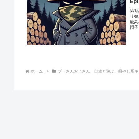
Ep
第1
り始
最高
帽子
ホーム
プーさんおじさん｜自然と遊ぶ、癒やし系キ