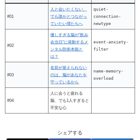
人と会いたくない、
quiet-
#01
でも誰かとつながっ
connection-
ていたい僕たちへ
newtype
優しすぎる脳が“飲み
会当日”に発動するメ
event-anxiety-
#02
ンタル防衛本能と
filter
は？
名前が覚えられない
name-memory-
#03
のは、脳があなたを
overload
守っているから
人に会うと疲れる
#04
脳、でも1人すぎると
不安な心
シェアする