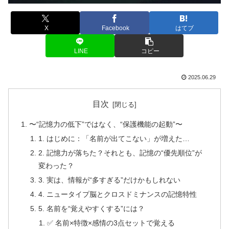
X
Facebook
はてブ
LINE
コピー
2025.06.29
目次
〜“記憶力の低下”ではなく、“保護機能の起動”〜
1. はじめに：「名前が出てこない」が増えた…
2. 記憶力が落ちた？それとも、記憶の“優先順位”が
変わった？
3. 実は、情報が“多すぎる”だけかもしれない
4. ニュータイプ脳とクロスドミナンスの記憶特性
5. 名前を“覚えやすくする”には？
✅ 名前×特徴×感情の3点セットで覚える