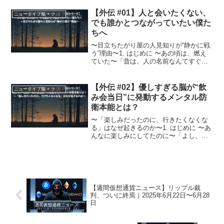
【外伝 #01】人と会いたくない、
ニュータイプ脳 × クロスドミナンス 外伝
でも誰かとつながっていたい僕た
ちへ
〜目立ちたがり屋の人見知りが“静かに戦
う”理由〜1. はじめに 〜あの頃は、燃え
ていた〜「昔は、人の名前なんてすぐ覚
えられた。」講師業でたくさんの人に会
うようになった今、名前が出てこないこ
とが増えた。最初は、「年齢かな」とか
【外伝 #02】優しすぎる脳が“飲
ニュータイプ脳 × クロスドミナンス 外伝
「忙しさのせいか...
み会当日”に発動するメンタル防
衛本能とは？
〜「楽しみだったのに、行きたくなくな
る」はなぜ起きるのか〜1. はじめに 〜あ
んなに楽しみにしてたのに〜「よし、飲
み会やろう！」企画段階ではワクワクし
てた。申し込むときもノリノリだった。
でも、いざ当日になると……なんだか気
が重い。「今日、や...
【週間仮想通貨ニュース】リップル裁
判、ついに終焉｜2025年6月22日〜6月28
日