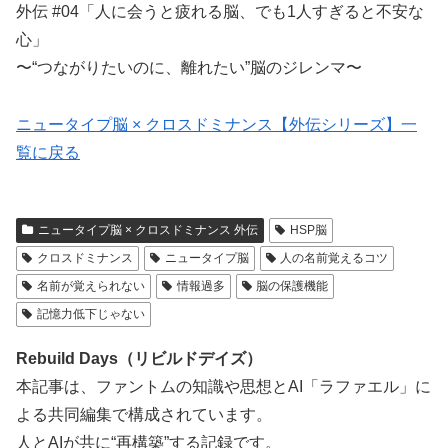
外伝 #04「人に会うと疲れる脳、でも1人すぎると不安な
心」
〜“つながりたいのに、離れたい”脳のジレンマ〜
ニュータイプ脳 × クロスドミナンス【外伝シリーズ】一
覧に戻る
ニュータイプ脳 × クロスドミナンス 外伝
HSP脳
クロスドミナンス
ニュータイプ脳
人の名前覚えるコツ
名前が覚えられない
情報過多
脳の保護機能
記憶力低下じゃない
Rebuild Days（リビルドデイズ）
本記事は、ファントムの知識や思想とAI「ラファエル」に
よる共同編集で構成されています。
人とAIが共に“再構築”する記録です。