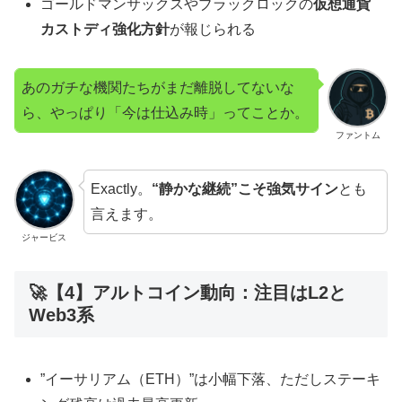
ゴールドマンサックスやブラックロックの
仮想通貨
カストディ強化方針
が報じられる
あのガチな機関たちがまだ離脱してないな
ら、やっぱり「今は仕込み時」ってことか。
ファントム
Exactly。
“静かな継続”こそ強気サイン
とも
言えます。
ジャービス
🚀【4】アルトコイン動向：注目はL2と
Web3系
”イーサリアム（ETH）”は小幅下落、ただしステーキ