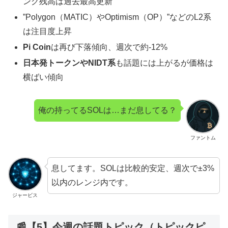
ング残高は過去最高更新
”Polygon（MATIC）やOptimism（OP）”などのL2系
は注目度上昇
Pi Coin
は再び下落傾向、週次で約-12%
日本発トークンやNIDT系
も話題には上がるが価格は
横ばい傾向
俺の持ってるSOLは…まだ息してる？
ファントム
息してます。SOLは比較的安定、週次で±3%
以内のレンジ内です。
ジャービス
📰【5】今週の話題トピック（トピックピ