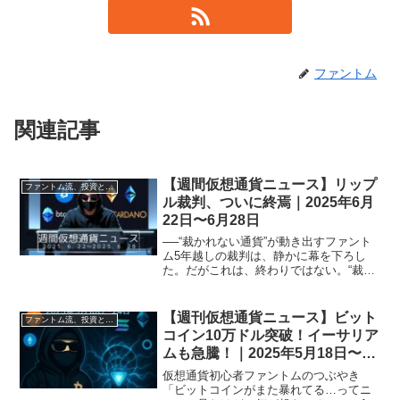
ファントム
関連記事
【週間仮想通貨ニュース】リップ
ファントム流、投資と資産形成術
ル裁判、ついに終焉｜2025年6月
22日〜6月28日
──“裁かれない通貨”が動き出すファント
ム5年越しの裁判は、静かに幕を下ろし
た。だがこれは、終わりではない。“裁か
れなかった通貨”XRPの、新たな物語の始
まりにすぎない──。と俺は思っている。
🧠 市場の全体像：静と動の交錯6月22日
【週刊仮想通貨ニュース】ビット
ファントム流、投資と資産形成術
時点の暗...
コイン10万ドル突破！イーサリア
ムも急騰！｜2025年5月18日〜24
日
仮想通貨初心者ファントムのつぶやき
「ビットコインがまた暴れてる…ってニ