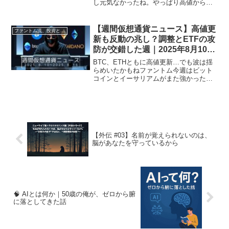
し元気なかったね。やっぱり高値からの
一服って感じかもね。ジャービスそうで
すね。BTCは$113,000台から小幅下落
し、ETHも–2.77%と調整しました。XRP
【週間仮想通貨ニュース】高値更
ファントム流、投資と資産形成術
やS...
新も反動の兆し？調整とETFの攻
防が交錯した週｜2025年8月10
日〜16日
BTC、ETHともに高値更新…でも波は揺
らめいたかもねファントム今週はビット
コインとイーサリアムがまた強かった
ね。でも後半、ちょっと勢いが鈍ったよ
うな…調整が入ったかもね？ジャービス
的確な観察です。第2週は、BTCが新たに
$124,000台...
【外伝 #03】名前が覚えられないのは、
脳があなたを守っているから
🧠 AIとは何か｜50歳の俺が、ゼロから腑
に落としてきた話