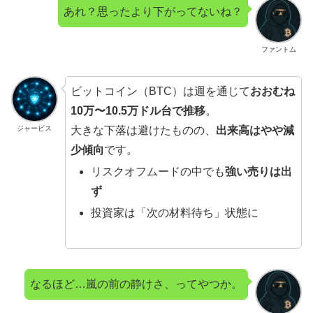
あれ？思ったより下がってないね？
ファントム
ビットコイン（BTC）は週を通じて
おおむね
10万〜10.5万ドル台で推移
。
大きな下落は避けたものの、
出来高はやや減
ジャービス
少傾向
です。
リスクオフムードの中でも
強い売りは出
ず
投資家は「次の材料待ち」状態に
なるほど…嵐の前の静けさ、ってやつか。