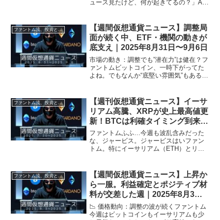
ュース見たけど、何が起きてるの？」AI
アシスタント・ジャービスの答え「今週
はかなり濃かったですよ。ざっくり3分で
解説しましょうか？」📈【1】ビットコイ
【週間仮想通貨ニュース】調整局
ファントム流、投資と資産形成術
ン、再び10万ドル台...
面が続く中、ETF・機関の動きが
底支え｜2025年8月31日〜9月6日
市場の動き：調整でも”潜在力”は健在？フ
ァントムビットコイン、一時下がってた
よね。でもなんか“底堅い雰囲気”もある気
がするかもね？ジャービスその通り。
BTCは$110K付近で反発しつつ、ETHや
XRPなど主要アルトは一部軟調でした。
【週刊仮想通貨ニュース】イーサ
ファントム流、投資と資産形成術
特にET...
リアム高騰、XRPが史上最高値更
新！BTCは利確タイミング到来｜
2025年7月20日〜7月26日
ファントムふふ…今週も波乱含みだった
な、ジャービス。ジャービスはいファン
トム。特にイーサリアム（ETH）とリッ
プル（XRP）の急騰は、市場に鮮やかな
風を吹かせました！🔍 市場概況｜4兆ド
ル突破とアルトの反撃ジャービス今週の
【週間仮想通貨ニュース】上昇か
ファントム流、投資と資産形成術
仮想通貨市場は、ア...
ら一服。利益確定とポジティブ材
料が交差した週｜2025年8月3
日〜8月9日
📉 価格動向：調整の波が続くファントム
今週はビットコインもイーサリアムも少