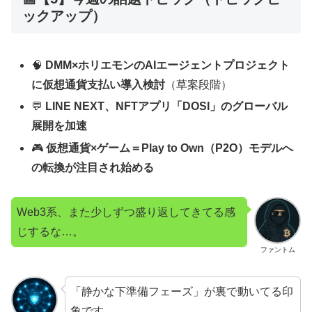
ックアップ）
🧠
DMM×ホリエモンのAIエージェントプロジェクト
に仮想通貨支払い導入検討
（草案段階）
💬
LINE NEXT、NFTアプリ「DOSI」のグローバル
展開を加速
🎮
仮想通貨×ゲーム＝Play to Own（P2O）モデルへ
の転換が注目され始める
Web3系、また少しずつ盛り返してきてる感
じするな…。
ファントム
「静かな下準備フェーズ」が裏で動いてる印
象です。