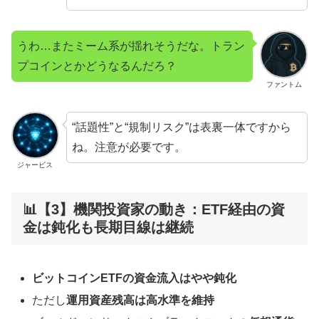
うわ…またミーム系が揺れそうだな。トラン
プコインとかどうなるんだろ？
ファントム
“話題性”と“規制リスク”は表裏一体ですから
ね。注意が必要です。
ジャービス
📊【3】機関投資家の動き：ETF経由の資
金は鈍化も長期目線は継続
ビットコインETFの資金流入はやや鈍化
ただし
運用資産残高は高水準を維持