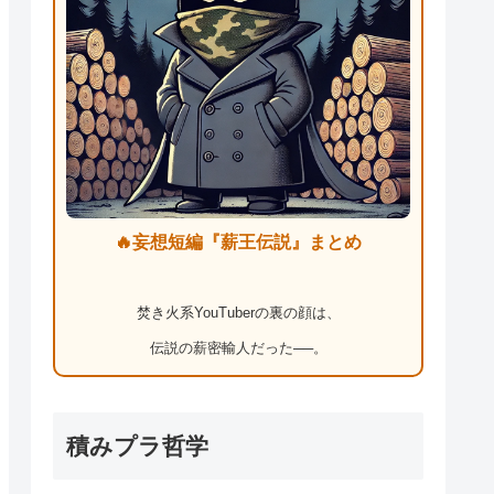
🔥妄想短編『薪王伝説』まとめ
焚き火系YouTuberの裏の顔は、
伝説の薪密輸人だった──。
積みプラ哲学