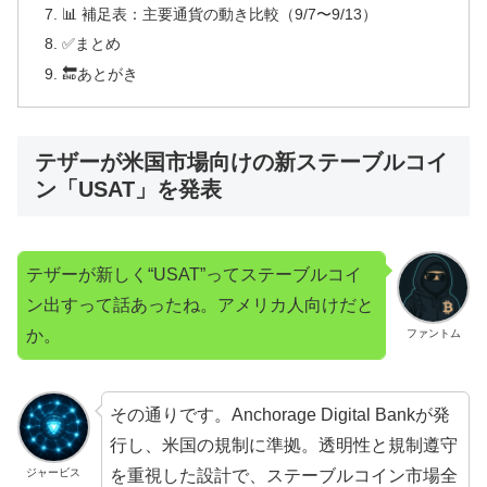
📊 補足表：主要通貨の動き比較（9/7〜9/13）
✅まとめ
🔚あとがき
テザーが米国市場向けの新ステーブルコイ
ン「USAT」を発表
テザーが新しく“USAT”ってステーブルコイ
ン出すって話あったね。アメリカ人向けだと
か。
ファントム
その通りです。Anchorage Digital Bankが発
行し、米国の規制に準拠。透明性と規制遵守
を重視した設計で、ステーブルコイン市場全
ジャービス