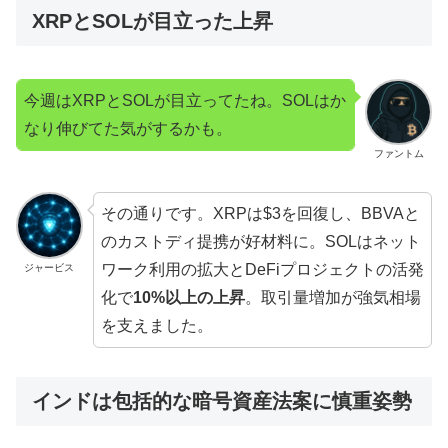
XRPとSOLが目立った上昇
今週はXRPとSOLが目立ってたね。SOLはか
なり伸びてた気がするかも。
ファントム
その通りです。XRPは$3を回復し、BBVAと
のカストディ提携が好材料に。SOLはネット
ワーク利用の拡大とDeFiプロジェクトの活発
ジャービス
化で
10%以上の上昇
。取引量増加が強気相場
を支えました。
インドは包括的な暗号資産法案に慎重姿勢