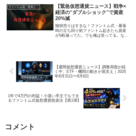
プ vs マスク” まさかのSNSバトルが仮想
【緊急仮想通貨ニュース】戦争×
ファントム流、投資と資産形成術
通貨に直...
経済の“ダブルショック”で資産
20%減
狼狽売りはするな！ファントム式・暴落
時の立ち回り術ファントム起きたら資産
が5桁減ってた。でも俺は笑ってる。なぜ
かって？安く買えるチャンスだからさ。
🧠第1章：なぜ下がった？マクロ＆地政学
の解説ジャービス今回の急落は、複数の
外的要因が重なった複...
【週間仮想通貨ニュース】調整局面が続
く中、ETF・機関の動きが底支え｜2025
年8月31日〜9月6日
1年で4万円の利益！小遣い亭主でもでき
るファントム式仮想通貨投資法【第1弾】
コメント