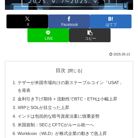
X
Facebook
はてブ
LINE
コピー
2025.09.13
目次
テザーが米国市場向けの新ステーブルコイン「USAT」
を発表
金利引き下げ期待 + 流動性でBTC・ETHは小幅上昇
XRPとSOLが目立った上昇
インドは包括的な暗号資産法案に慎重姿勢
米国規制：SECとCFTCがルール統一へ
Worldcoin（WLD）が株式企業の動きで急上昇