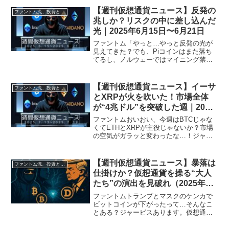
も活発でした。では、3分でわかる今週の
【週刊仮想通貨ニュース】反発の
ファントム流、投資と資産形成術
仮想通貨ニュース、行きます...
兆しか？リスクの中に差し込んだ
光｜2025年6月15日〜6月21日
ファントム「やっと…やっと反発の光が
見えてきた？でも、Piコインはまた落ち
てるし、ノルウェーではマイニング禁
止？どっちやねん！」ジャービス「今週
は“希望”と“規制”がせめぎ合う週でした。
落ち着いて、全体像を見ていきましょ
【週刊仮想通貨ニュース】イーサ
ファントム流、投資と資産形成術
う。」📈【1】ビット...
とXRPが火を吹いた！市場全体
が“4兆ドル”を突破した週｜2025
年7月13日〜19日
ファントムおいおい、今週はBTCじゃな
くてETHとXRPが主役じゃないか？市場
の空気がガラッと変わったな…！ジャー
ビスそうです。今週は“アルト全開”の週で
した。ついに時価総額4兆ドル突破──ま
さに歴史的な一週間でした。💹【1】市場
【週刊仮想通貨ニュース】暴落は
ファントム流、投資と資産形成術
全体の時価...
仕掛けか？仮想通貨を操る“大人
たち”の演出を見破れ（2025年6
月1日〜6月7日）
ファントムトランプとマスクのケンカで
ビットコインが下がったって…そんなこ
とある？ジャービスあります。仮想通貨
市場って、意外と“感情”で動くんです。と
くにあの二人が絡むと。🥊【1】“トラン