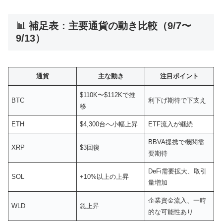
📊 補足表：主要通貨の動き比較（9/7〜
9/13）
通貨
主な動き
注目ポイント
$110K〜$112Kで推
BTC
利下げ期待で下支え
移
ETH
$4,300台へ小幅上昇
ETF流入が継続
BBVA提携で機関需
XRP
$3回復
要期待
DeFi需要拡大、取引
SOL
+10%以上の上昇
量増加
企業資金流入、一時
WLD
急上昇
的な可能性あり