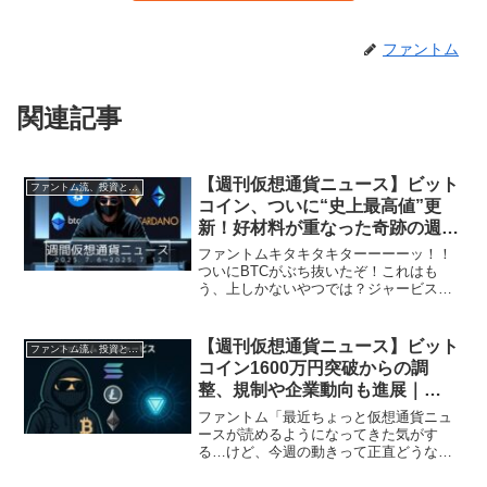
ファントム
関連記事
【週刊仮想通貨ニュース】ビット
ファントム流、投資と資産形成術
コイン、ついに“史上最高値”更
新！好材料が重なった奇跡の週｜
2025年7月6日〜7月12日
ファントムキタキタキターーーーッ！！
ついにBTCがぶち抜いたぞ！これはも
う、上しかないやつでは？ジャービスそ
の興奮、正しいです。今週は“教科書に載
るレベル”の材料が揃いました。しっかり
分析しておきましょう。🚀【1】ビットコ
【週刊仮想通貨ニュース】ビット
ファントム流、投資と資産形成術
イン、史上最高値を...
コイン1600万円突破からの調
整、規制や企業動向も進展｜
2025年5月25日〜31日
ファントム「最近ちょっと仮想通貨ニュ
ースが読めるようになってきた気がす
る…けど、今週の動きって正直どうな
ん？」ジャービス「今週はビットコイン
中心に山あり谷あり、規制や企業の動き