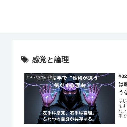
感覚と論理
#
クロスドミナンス脳
は
う
はじ
をす
ない
手で