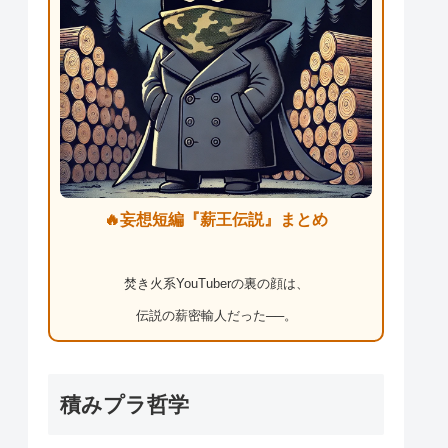
🔥妄想短編『薪王伝説』まとめ
焚き火系YouTuberの裏の顔は、
伝説の薪密輸人だった──。
積みプラ哲学