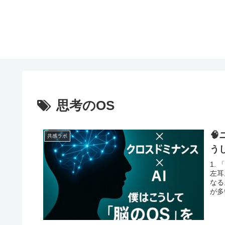
思考のOS
🧠
共感ラボ
う
1.
左耳
なる
が多