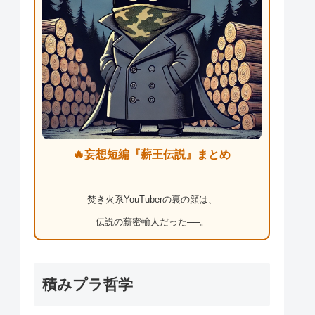
🔥妄想短編『薪王伝説』まとめ
焚き火系YouTuberの裏の顔は、
伝説の薪密輸人だった──。
積みプラ哲学