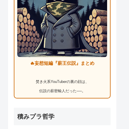
🔥妄想短編『薪王伝説』まとめ
焚き火系YouTuberの裏の顔は、
伝説の薪密輸人だった──。
積みプラ哲学