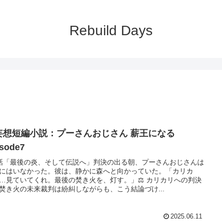
Rebuild Days
妄想短編小説：プーさんおじさん 薪王になる
isode7
話「最後の炎、そして伝説へ」判決の出る朝、プーさんおじさんは
にはいなかった。彼は、静かに森へと向かっていた。「カリカ
…見ていてくれ。最後の焚き火を、灯す。」⚖️ カリカリへの判決
焚き火の未来裁判は紛糾しながらも、こう結論づけ...
2025.06.11