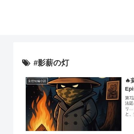
#影薪の灯

妄想短編小説
Ep
第7
法廷
リ…
と、