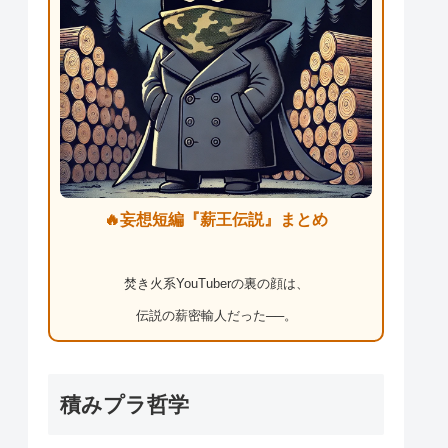
🔥妄想短編『薪王伝説』まとめ
焚き火系YouTuberの裏の顔は、
伝説の薪密輸人だった──。
積みプラ哲学