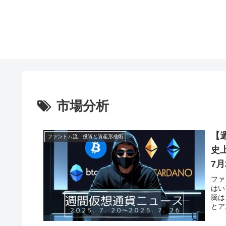
市場分析
【
ファントム流、投資と資産形成術
史
7月
ファ
はい
騰は
とア