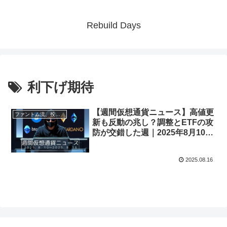
Rebuild Days
利下げ期待
【週間仮想通貨ニュース】高値更
ファントム流、投資と資産形成術
新も反動の兆し？調整とETFの攻
防が交錯した週｜2025年8月10
日〜16日
2025.08.16