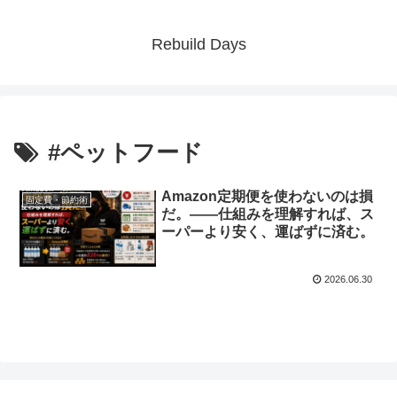
Rebuild Days
#ペットフード
Amazon定期便を使わないのは損
固定費・節約術
だ。——仕組みを理解すれば、ス
ーパーより安く、運ばずに済む。
2026.06.30