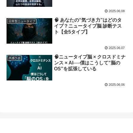
いるような感覚の正体。
2025.06.08
🧠 あなたの“気づき力”はどのタ
日常型ニュータイプ
イプ？ニュータイプ脳 診断テス
ト【全5タイプ】
2025.06.07
🧠ニュータイプ脳 × クロスドミナ
共感ラボ
ンス × AI──僕はこうして“脳の
OS”を拡張している
2025.06.06