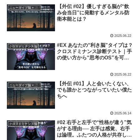
【外伝 #02】優しすぎる脳が“飲
ニュータイプ脳 × クロスドミナンス 外伝
み会当日”に発動するメンタル防
衛本能とは？
2025.06.22
#EX あなたの“利き脳”タイプは？
クロスドミナンス脳
クロスドミナンス診断テスト｜手
の使い方から“思考のOS”を可視
化する
2025.06.22
【外伝 #01】人と会いたくない、
ニュータイプ脳 × クロスドミナンス 外伝
でも誰かとつながっていたい僕た
ちへ
2025.06.14
#02 右手と左手で“性格が違う”気
クロスドミナンス脳
がする理由── 左手は感覚、右手
は論理。ふたつの人格が共存して