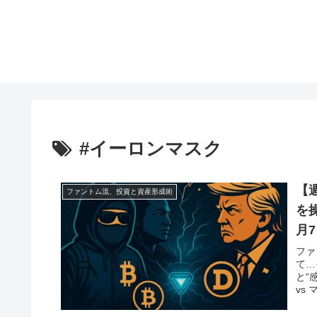
#イーロンマスク
【
ファントム流、投資と資産形成術
を
月
ファ
て…
と“
vs