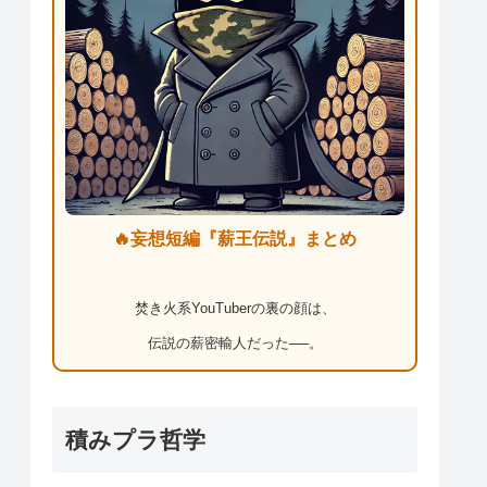
🔥妄想短編『薪王伝説』まとめ
焚き火系YouTuberの裏の顔は、
伝説の薪密輸人だった──。
積みプラ哲学