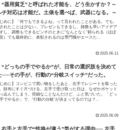
04 “器用貧乏”と呼ばれた才能を、どう生かすか？～
ルチ対応は才能だ。土俵を選べば、武器になる。～
じめに】「何でもできるよね」って言われたことがある。でも、
されたことは少ない。プレゼンもできるし、雑務も早いアイデア
すし、調整もできるピンチのときに“なんとなく”頼られる（ほぼ
笑）でも最終的に、表彰されるのは専門職やエースた...
2025.06.11
03 “どっちの手でやるか”が、日常の選択肢を決めて
た──その手が、行動の“分岐スイッチ”だった。
じめに】コンビニで買い物をしたあと、右手でレシートを取った
、財布にすぐ片づける。左手で受け取った日は、なぜかポケット
っ込んでしまう。些細なことなんだけど、ふと気づいた。「どっ
手でやるか」で、“行動の分岐”が決まってるのでは？...
2025.06.09
02 右手と左手で“性格が違う”気がする理由── 左手