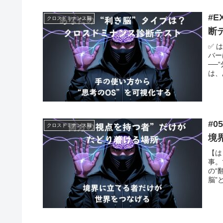
#
クロスドミナンス脳
断
✅ 
バー
──
は、
#
クロスドミナンス脳
境
【は
事。
の“
脳”