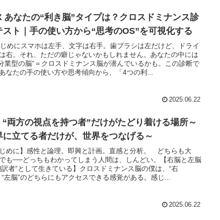
EX あなたの“利き脳”タイプは？クロスドミナンス診
テスト｜手の使い方から“思考のOS”を可視化する
はじめにスマホは左手、文字は右手。歯ブラシは左だけど、ドライ
は右。それ、ただの癖じゃないかもしれません。あなたの中には
“分業型の脳”＝クロスドミナンス脳が潜んでいるかも。この診断で
あなたの手の使い方や思考傾向から、「4つの利...
2025.06.22
05 “両方の視点を持つ者”だけがたどり着ける場所～
界に立てる者だけが、世界をつなげる～
じめに】感性と論理。即興と計画。直感と分析。 どちらも大
でも──どっちもわかってしまう人間は、しんどい。【右脳と左脳
翻訳者”として生きている】クロスドミナンス脳の僕は、“右
と“左脳”のどちらにもアクセスできる感覚がある。感じ...
2025.06.22