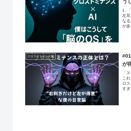
う
1.
左耳
なる
が多
#
クロスドミナンス脳
が
「ス
これ
ロス
すぎ