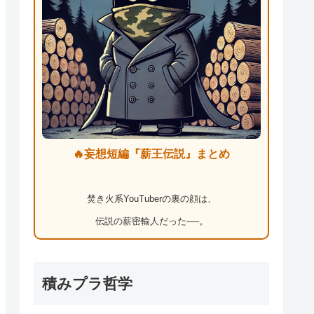
🔥妄想短編『薪王伝説』まとめ
焚き火系YouTuberの裏の顔は、
伝説の薪密輸人だった──。
積みプラ哲学