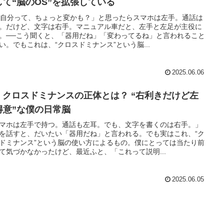
して“脳のOS”を拡張している
 「自分って、ちょっと変かも？」と思ったらスマホは左手。通話は
。だけど、文字は右手。マニュアル車だと、左手と左足が主役に
。──こう聞くと、「器用だね」「変わってるね」と言われること
い。でもこれは、“クロスドミナンス”という脳...
2025.06.06
01 クロスドミナンスの正体とは？ “右利きだけど左
得意”な僕の日常脳
マホは左手で持つ。通話も左耳。でも、文字を書くのは右手。」
を話すと、だいたい「器用だね」と言われる。でも実はこれ、“ク
ドミナンス”という脳の使い方によるもの。僕にとっては当たり前
て気づかなかったけど、最近ふと、「これって説明...
2025.06.05