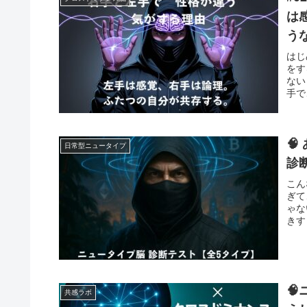
は
う
はじ
をす
ない
手で

日常型ニュータイプ
診
こん
ぎて
ゃな
きす
🧠
共感ラボ