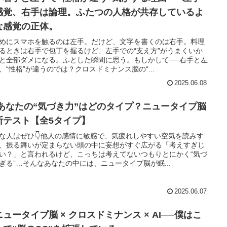
感覚、右手は論理。ふたつの人格が共存しているよ
な感覚の正体。
めにスマホを触るのは左手。だけど、文字を書くのは右手。料理
るときは右手で包丁を握るけど、左手での“支え方”がうまくいか
と全部ダメになる。ふとした瞬間に思う。もしかして──右手と左
、“性格”が違うのでは？クロスドミナンス脳の“...
2025.06.08
 あなたの“気づき力”はどのタイプ？ニュータイプ脳
断テスト【全5タイプ】
な人はぜひ👇他人の感情に敏感で、気疲れしやすい空気を読みす
、振る舞いが定まらない頭の中に妄想がすぐ広がる「考えすぎじ
い？」と言われるけど、こっちは考えてないつもりとにかく“気づ
ぎる”…そんなあなたの中には、ニュータイプ脳が眠...
2025.06.07
ニュータイプ脳 × クロスドミナンス × AI──僕はこ