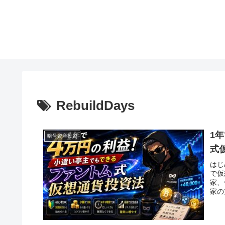
RebuildDays
1
暗号資産投資
式
はじ
で仮
家、
家の