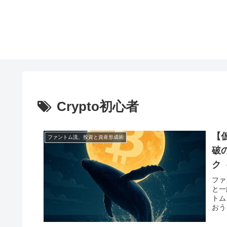
Crypto初心者
【
ファントム流、投資と資産形成術
破
ク（
ファ
と一
トム
おう