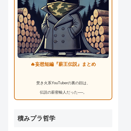
🔥妄想短編『薪王伝説』まとめ
焚き火系YouTuberの裏の顔は、
伝説の薪密輸人だった──。
積みプラ哲学