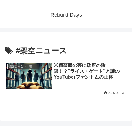
Rebuild Days
#架空ニュース
米価高騰の裏に政府の陰
陰謀じゃない。都市伝説でもない。ただの妄想です
謀！？“ライス・ゲート”と謎の
YouTuberファントムの正体
2025.05.13