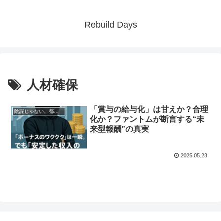
Rebuild Days
人材確保
「賞与の給与化」は甘えか？合理
陰謀じゃない。都市伝説でもない。ただの妄想です
化か？ファントムが断言する“未
来型報酬”の真実
2025.05.23